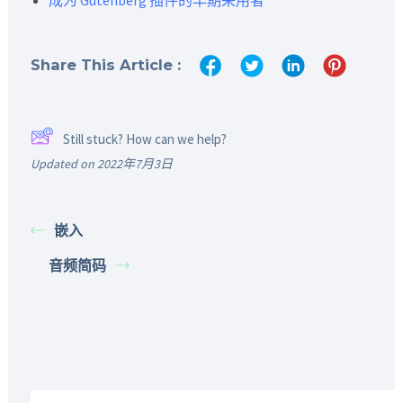
Share This Article :
Still stuck? How can we help?
Updated on 2022年7月3日
嵌入
音频简码