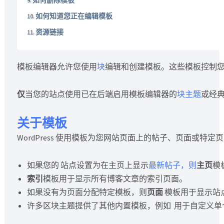
如何知道您正在编辑模板
资源链接
模板编辑器允许您使用
块
编辑和创建模板。这些模板控制
仅
当您的站点使用已在后端启用模板编辑器的
块主题
或经
关于模板
WordPress 使用模板为您网站页面上的帖子、页面或
如果您的 站点设置为在主页上显示
最新帖子，则
主页
模
索引
模板用于显示所有博客文章的索引页面。
如果没有为页面分配特定模板，则
页面
模板用于显示站
许多区块主题提供了其他内置模板，例如 用于自定义