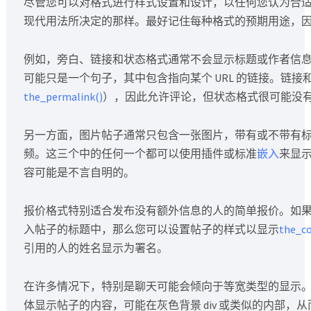
尽管您可以对格式进行样式设置和设计，以任何您认为合适
现代用法所决定的那样。最好记住每种格式的预期用途，
例如，旁白、链接和状态格式通常不会显示标题或作者信
可能只是一个句子，其中包含指向某个 URL 的链接。链
the_permalink()
），因此允许评论，但状态格式很可能没
另一方面，图片帖子通常只包含一张图片，带有或不带有标
频。这三个中的任何一个都可以使用插件或标准
嵌入
来显
容可能是不言自明的。
报价格式特别适合发布没有额外信息的人的简单报价。如
入帖子的标题中，那么您可以设置帖子的样式以显示
the_co
引用的人的姓名显示为署名。
在许多情况下，特别是聊天可能会倾向于等宽类型的显示。通过 
体显示帖子的内容，可能在灰色背景 div 或类似的内部，