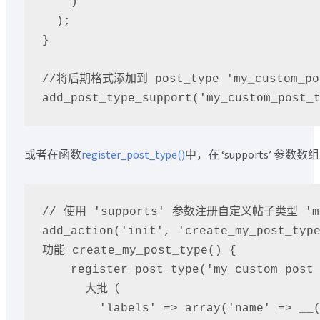
    )

  );

}

//将后期格式添加到 post_type 'my_custom_pos
add_post_type_support('my_custom_post_
或者在函数
register_post_type()
中，在 ‘supports’ 参数
// 使用 'supports' 参数注册自定义帖子类型 'my_c
add_action('init', 'create_my_post_type
功能 create_my_post_type() {

    register_post_type('my_custom_post_type',

      大批（

        'labels' => array('name' => __('Products')),
