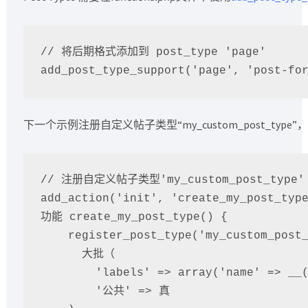
// 将后期格式添加到 post_type 'page'

add_post_type_support('page', 'post-fo
下一个示例注册自定义帖子类型“my_custom_post_typ
// 注册自定义帖子类型'my_custom_post_type'

add_action('init', 'create_my_post_type
功能 create_my_post_type() {

    register_post_type('my_custom_post_type',

      大批（

        'labels' => array('name' => __('Products')),

        '公共' => 真
