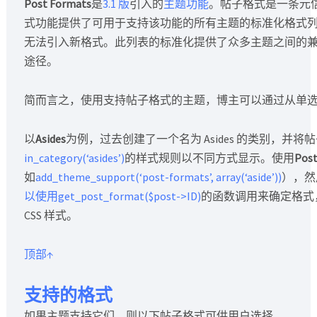
Post Formats
是
3.1 版
引入的
主题功能
。帖子格式是一条元
式功能提供了可用于支持该功能的所有主题的标准化格式
无法引入新格式。此列表的标准化提供了众多主题之间的
途径。
简而言之，使用支持帖子格式的主题，博主可以通过从单
以
Asides
为例，过去创建了一个名为 Asides 的类别，并
in_category(‘asides’)
的样式规则以不同方式显示。使用
Post
如
add_theme_support(‘post-formats’, array(‘aside’))
），然后
以使用get_post_format($post->ID)
的函数调用来确定格式
CSS 样式。
顶部↑
支持的格式
如果主题支持它们，则以下帖子格式可供用户选择。