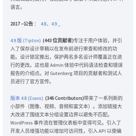
语言。
2017 –公告
：
4.8、4.9
_
4.9 版 (Tipton)
(443 位贡献者)
专注于用户体验，并引
入了保存设计草稿以在发布前进行审查和修改的功
能。设计锁定推出，保护两名多名设计师覆盖正在进
行的更改。这也是 Admin 体验中代码语法检查和错误
报告的介绍点。对 Gutenberg 项目的贡献者和测试人
员进行了官方宣传。
版本 4.8 (Evans)
(346 Contributors)
带来了一系列新的
小部件（图像、视频、音频和富文本）。添加链接大
大改进了围绕文本分组设置边界以避免不匹配。
WordPress 事件流在管理仪表板中变得可见。引入了
开发人员增强功能以​​增加可访问性，引入 API 以使编