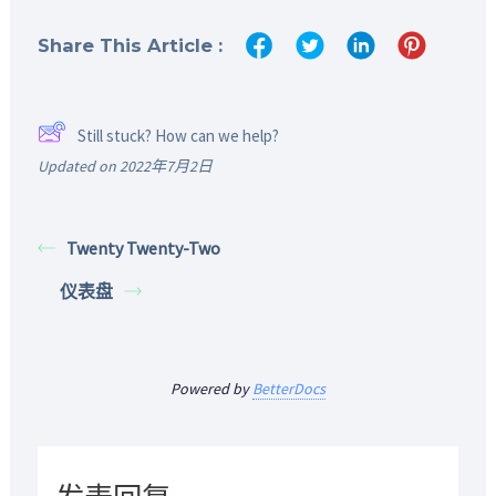
Share This Article :
Still stuck? How can we help?
Updated on 2022年7月2日
Twenty Twenty-Two
仪表盘
Powered by
BetterDocs