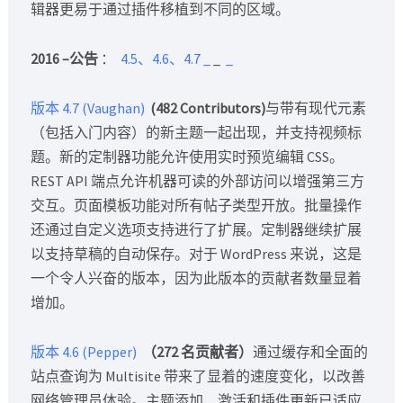
辑器更易于通过插件移植到不同的区域。
2016 –公告
：
4.5、4.6、4.7
_
_
_
版本 4.7 (Vaughan)
(482 Contributors)
与带有现代元素
（包括入门内容）的新主题一起出现，并支持视频标
题。新的定制器功能允许使用实时预览编辑 CSS。
REST API 端点允许机器可读的外部访问以增强第三方
交互。页面模板功能对所有帖子类型开放。批量操作
还通过自定义选项支持进行了扩展。定制器继续扩展
以支持草稿的自动保存。对于 WordPress 来说，这是
一个令人兴奋的版本，因为此版本的贡献者数量显着
增加。
版本 4.6 (Pepper)
（272 名贡献者）
通过缓存和全面的
站点查询为 Multisite 带来了显着的速度变化，以改善
网络管理员体验。主题添加、激活和插件更新已适应