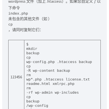
wordpress 文件（加上 .htaccess）。如果您自定义了以
下命令
index.php
未包含的其他文件（如 ）
cp
，请同时复制它们：
$ 
mkdir
backup
cp
wp-config.php .htaccess backup
cp
-R wp-content backup
rm
123456
wp*.php .htaccess license.txt 
readme.html xmlrpc.php
rm
-rf wp-admin wp-includes
cp
backup
/wp-config