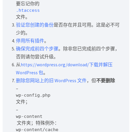
要忘记你的
.htaccess
文件。
验证您创建的备份
是否存在并且可用。这是必不可
少的。
停用所有插件
。
确保完成前四个步骤
。除非您已完成前四个步骤，
否则请勿尝试升级。
从
https://wordpress.org/download/
下载并解压
WordPress 包
。
删除您网站上的旧 WordPress 文件
，但
不要删除
–
wp-config.php
文件；
–
wp-content
文件夹；特殊例外：
wp-content/cache