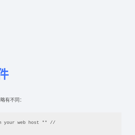
文件
来略有不同：
 your web host ** //
