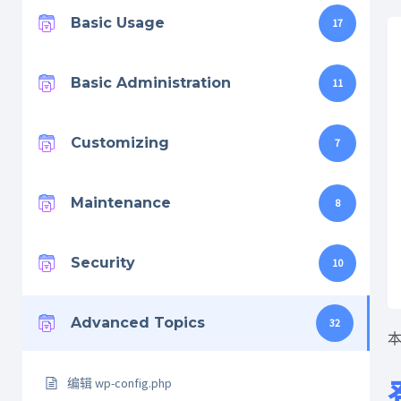
Basic Usage
17
Basic Administration
11
Customizing
7
Maintenance
8
Security
10
Advanced Topics
32
本
编辑 wp-config.php