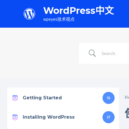
WordPress中文
wpeyes技术视点
H
Getting Started
51
Installing WordPress
27