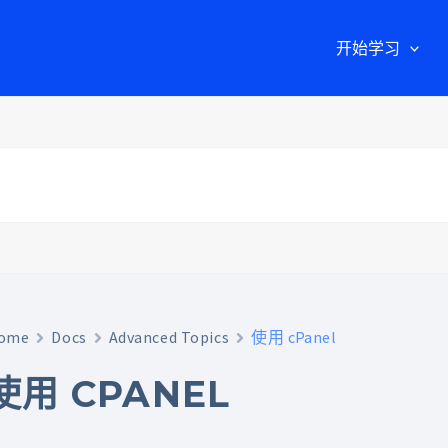
开始学习
ome
Docs
Advanced Topics
使用 cPanel
使用 CPANEL