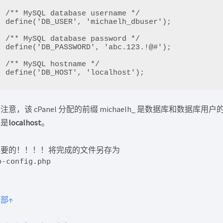
/** MySQL database username */

define('DB_USER', 'michaelh_dbuser');

/** MySQL database password */

define('DB_PASSWORD', 'abc.123.!@#');

/** MySQL hostname */

define('DB_HOST', 'localhost');
注意，该 cPanel 分配的前缀 michaelh_ 是数据库和数据库用
都是
localhost
。
重要的！！！！将完成的文件另存为
p-config.php
部↑