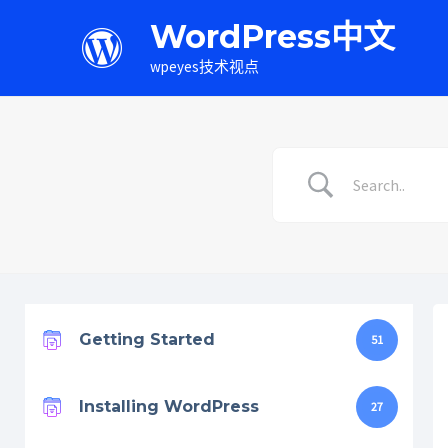
WordPress中文
wpeyes技术视点
Getting Started
51
Installing WordPress
27