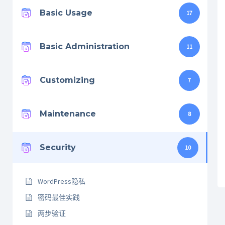
Basic Usage
17
Basic Administration
11
Customizing
7
Maintenance
8
Security
10
WordPress隐私
密码最佳实践
两步验证