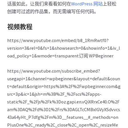
话虽如此，让我们来看看如何在
WordPress 网站
上轻松
创建可过滤的作品集，而无需编写任何代码。
视频教程
https://www.youtube.com/embed/b8_1RmRwtf0?
version=3&rel=0&fs=1&showsearch=0&showinfo=1&iv_l
oad_policy=1&wmode=transparent订阅 WPBeginner
https://www.youtube.com/subscribe_embed?
usegapi=1&channel=wpbeginner&layout=default&coun
t=default&origin=https%3A%2F%2Fwpbeginner.com&g
src=3p&ic=1&jsh=m%3B%2F_%2Fscs%2Fapps-
static%2F_%2Fjs%2Fk%3Doz.gapi.en.vQiXRrxCe40.O%2F
am%3DAQ%2Fd%3D1%2Frs%3DAGLTcCMBxIGVyXSdvvcs
43a64yHt_P7dfg%2Fm%3D__features__#_methods=on
PlusOne%2C_ready%2C_close%2C_open%2C_resizeMe