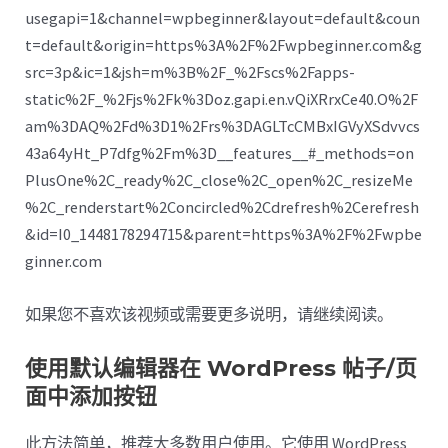
usegapi=1&channel=wpbeginner&layout=default&coun
t=default&origin=https%3A%2F%2Fwpbeginner.com&g
src=3p&ic=1&jsh=m%3B%2F_%2Fscs%2Fapps-
static%2F_%2Fjs%2Fk%3Doz.gapi.en.vQiXRrxCe40.O%2F
am%3DAQ%2Fd%3D1%2Frs%3DAGLTcCMBxIGVyXSdvvcs
43a64yHt_P7dfg%2Fm%3D__features__#_methods=on
PlusOne%2C_ready%2C_close%2C_open%2C_resizeMe
%2C_renderstart%2Concircled%2Cdrefresh%2Cerefresh
&id=I0_1448178294715&parent=https%3A%2F%2Fwpbe
ginner.com
如果您不喜欢该视频或需要更多说明，请继续阅读。
使用默认编辑器在 WordPress 帖子/页
面中添加按钮
此方法简单，推荐大多数用户使用。它使用 WordPress