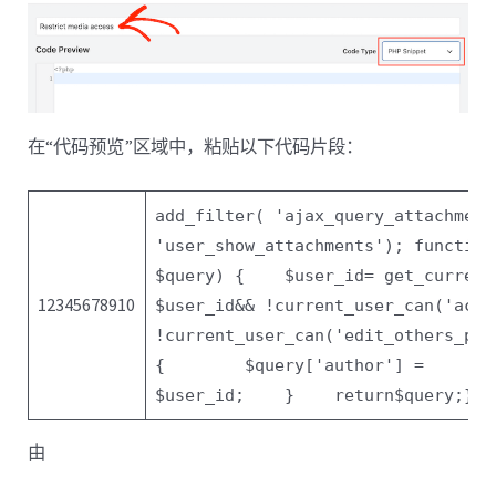
在“代码预览”区域中，粘贴以下代码片段：
add_filter(
'ajax_query_attachment
'user_show_attachments'
);
function
$query
) {
$user_id
= get_current
12345678910
$user_id
&& !current_user_can(
'acti
!current_user_can('edit_others_pos
{
$query
[
'author'
] =
$user_id
;
}
return
$query
;
}
由