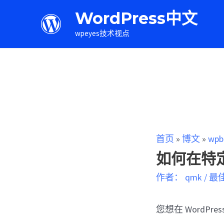
WordPress中文
wpeyes技术视点
首页
»
博文
»
wpb
如何在特定
作者：
qmk
/
最
您想在 WordP