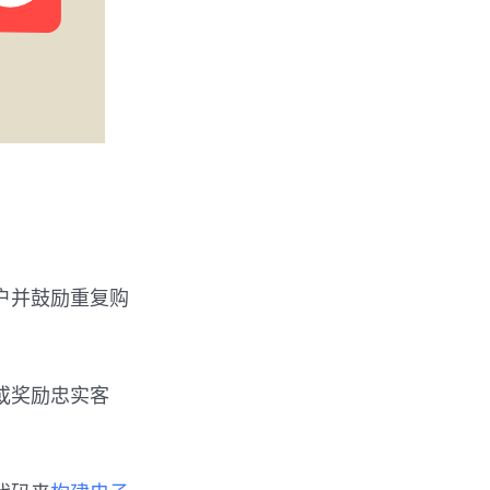
。
户并鼓励重复购
或奖励忠实客