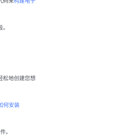
代码来
构建电子
段。
轻松地创建您想
如何安装
插件。