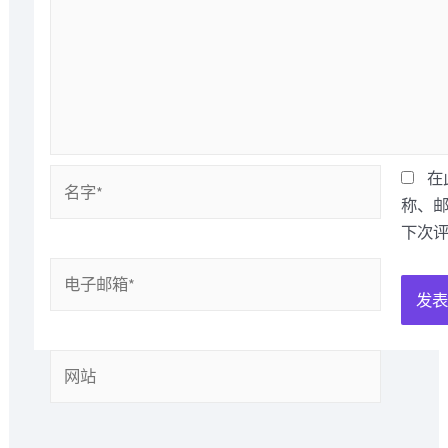
名
在
字
称、
*
下次
电
子
邮
箱
网
*
站