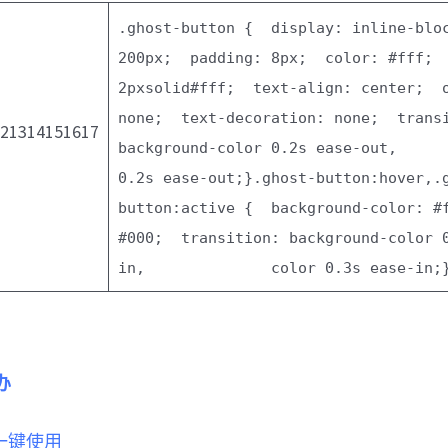
.ghost-button {
display
:
inline-blo
200px
;
padding
:
8px
;
color
:
#fff
;
2px
solid
#fff
;
text-align
:
center
;
none
;
text-decoration
:
none
;
trans
121314151617
background-color
0.2
s ease-out,
0.2
s ease-out;
}
.ghost-button:hover,
.
button:active {
background-color
:
#
#000
;
transition
: background-color
in,
color
0.3
s ease-in;
办
 中一键使用