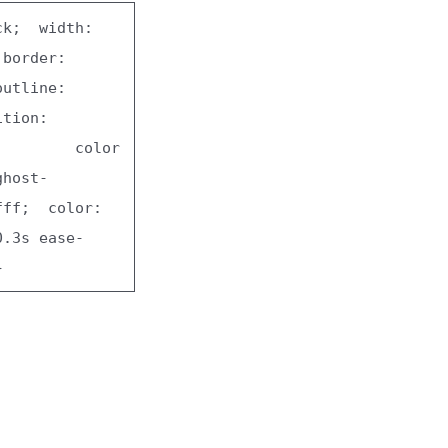
ck
;
width
:
border
:
outline
:
ition
:
color
ghost-
fff
;
color
:
0.3
s ease-
}