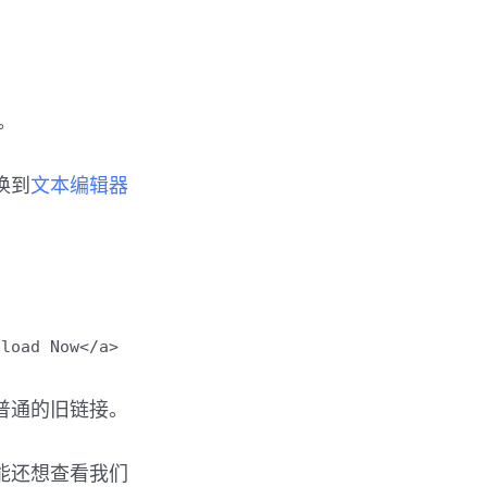
”。
换到
文本编辑器
nload Now</a>
普通的旧链接。
可能还想查看我们