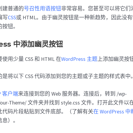
 中创建普通的
号召性用语按钮
非常容易。您甚至可以将它们
编写
CSS
或 HTML。由于幽灵按钮是一种新趋势，因此没
的按钮。
ress 中添加幽灵按钮
用少量 CSS 和 HTML 在
WordPress 主题
上添加幽灵按
是将以下 CSS 代码添加到您的主题或子主题的样式表中
P 客户端
来连接到您的 Web 服务器。连接后，转到 /wp-
mes/Your-Theme/ 文件夹并找到 style.css 文件。打开
此代码片段粘贴到文件底部。（了解有关
在 WordPres
信息）。