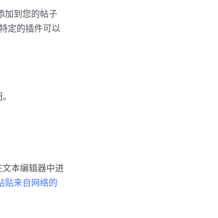
添加到您的帖子
有特定的插件可以
钮。
。
此文件以在文本编辑器中进
s 中粘贴来自网络的