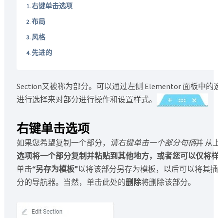
右键单击选项
布局
风格
先进的
Section又被称为部分。可以通过左侧 Elementor 
进行选择来对部分进行操作和设置样式。
右键单击选项
如果您希望复制一个部分，
请右键单击一个部分句柄
并 从
选项将一个部分复制并粘贴到其他地方，或者您可以仅将
单击
“另存为模板”
以将该部分另存为模板，以后可以将其插
分的导航器。当然，单击此处的
删除
将删除该部分。