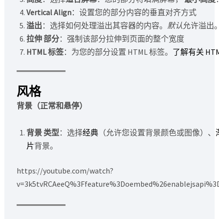
Vertical Align
：设置您的部分内容的垂直对齐方式
溢出
：选择如何处理溢出其容器的内容。
默认
允许溢出
拉伸
部分
：强制该部分拉伸到页面的整个宽度
HTML 标签
：为您的部分设置 HTML 标签。
了解有关 HT
风格
背景（正常和悬停）
背景
类型
：选择
经典
（允许您设置背景颜色或图像）、
片
背景。
https://youtube.com/watch?
v=3k5tvRCAeeQ%3Ffeature%3Doembed%26enablejsapi%3