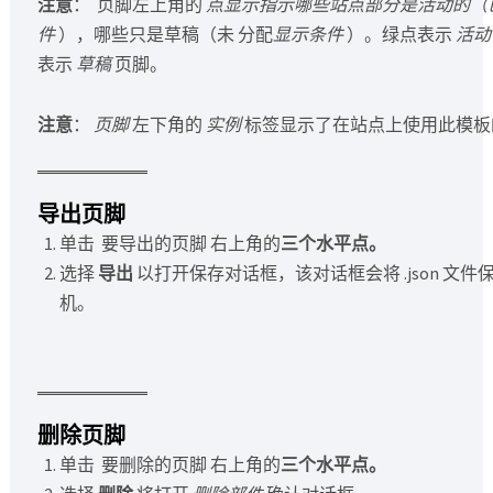
注意
： 页脚左上角的
点显示指示哪些站点部分是活动的（
件
），哪些只是草稿（未 分配
显示条件
）。绿点表示
活
表示
草稿
页脚。
注意
：
页脚
左下角的
实例
标签显示了在站点上使用此模板
导出页脚
单击 要导出的页脚 右上角的
三个水平点。
选择
导出
以打开保存对话框，该对话框会将 .json 文
机。
删除页脚
单击 要删除的页脚 右上角的
三个水平点。