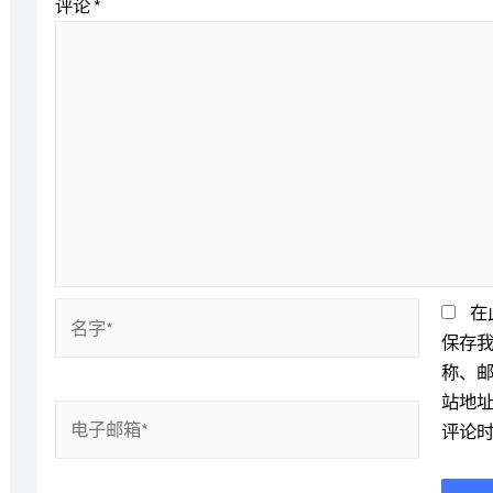
评论
*
名
在
字
保存
*
称、
站地
电
评论
子
邮