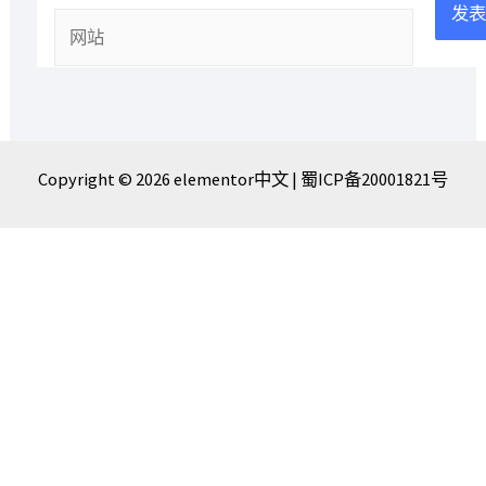
箱
网
*
站
Copyright © 2026 elementor中文 |
蜀ICP备20001821号