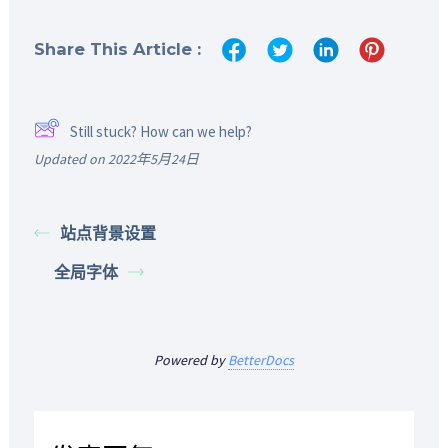
Share This Article :
Still stuck? How can we help?
Updated on 2022年5月24日
站点背景设置
全局字体
Powered by
BetterDocs