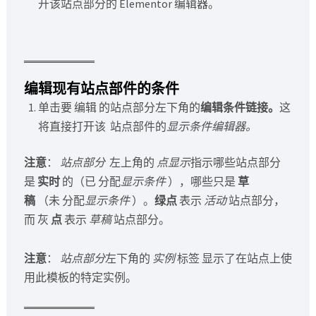
开该站点部分的 Elementor 编辑器。
编辑现有站点部件的条件
单击要 编辑 的站点部分左下角的
编辑条件链接。
这
将直接打开该 站点部件的
显示条件编辑器。
注意
：
站点部分
左上角的
点显示
指示哪些站点部分
是
实时
的（已 分配
显示条件
），哪些只是
草
稿
（未 分配
显示条件
）。
绿点
表示
活动
站点部分，
而 灰
点
表示
草稿
站点部分。
注意
：
站点部分
左下角的
实例
标签 显示了在站点上使
用此模板的特定实例。