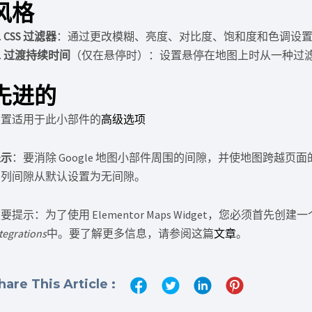
风格
CSS 过滤器
：通过更改模糊、亮度、对比度、饱和度和色调设
过渡持续时间
（仅在悬停时）：设置悬停在地图上时从一种过
先进的
设置适用于此小部件的
高级选项
提示
：要消除 Google 地图小部件周围的间隙，并使地图跨越
的列间隙从默认设置为无间隙。
要提示：为了使用 Elementor Maps Widget，您必须首先创建
tegrations
中。要了解更多信息，请参阅这篇
文章
。
hare This Article :