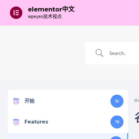
跳
elementor中文
至
wpeyes技术视点
内
容
H
开始
51
Features
78