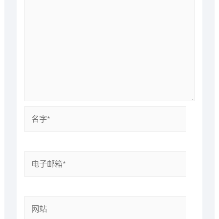
名
字
*
电
子
邮
箱
网
*
站