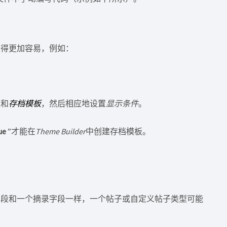
变得更加容易，例如：
板
和
存档模板
，然后相应地设置
显示条件
。
ue
”才能在
Theme Builder
中创建存档模板。
字段和一个摘录字段一样，一个帖子或自定义帖子类型可能