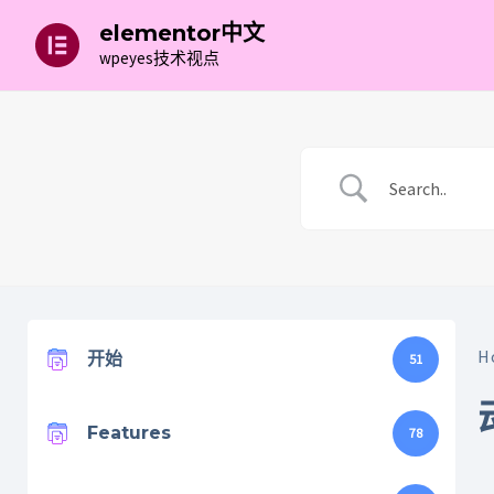
跳
elementor中文
至
wpeyes技术视点
内
容
H
开始
51
Features
78