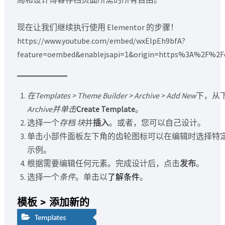
现在让我们继续执行使用 Elementor 的步骤！
https://www.youtube.com/embed/wxElpEh9bfA?
feature=oembed&enablejsapi=1&origin=https%3A%2F%2F
在Templates > Theme Builder > Archive > Add New
下，从
Archive并单击
Create Template
。
选择一个
存档
块
并
插入
。或者，您可以自己设计。
单击小部件面板左下角的齿轮图标可以在编辑时选择特
示例。
根据需要编辑任何元素。完成设计后，点击
发布
。
选择一个
条件
。单击以
了解条件
。
模板 > 添加新的