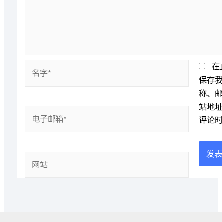
名
在
字
保存
*
称、
站地
电
评论
子
邮
箱
网
*
站