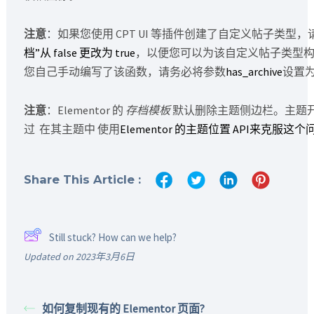
注意
：如果您使用 CPT UI 等插件创建了自定义帖子类型
档”从 false 更改为 true
，以便您可以为该自定义帖子类型
您自己手动编写了该函数，请务必将参数
has_archive
设置为 
注意
：Elementor 的
存档模板
默认删除主题侧边栏。主题
过 在其主题中 使用
Elementor 的主题位置 API来克服这
Share This Article :
Still stuck? How can we help?
Updated on 2023年3月6日
如何复制现有的 Elementor 页面?