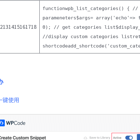
function
wpb_list_categories() {
//
parameneters
$args
=
array
(
'echo'
=> 
12131415161718
0
);
// get categories list
$display
//display custom categories list
re
shortcode
add_shortcode(
'custom_cat
办
 中一键使用