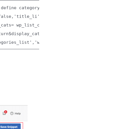
 define category list
false,
'title_li'
=>
''
,
'hide_empty'
=>
_cats
= wp_list_categories(
$args
);
turn
$display_cats
;
}
// create
egories_list'
,
'wpb_list_categories'
);