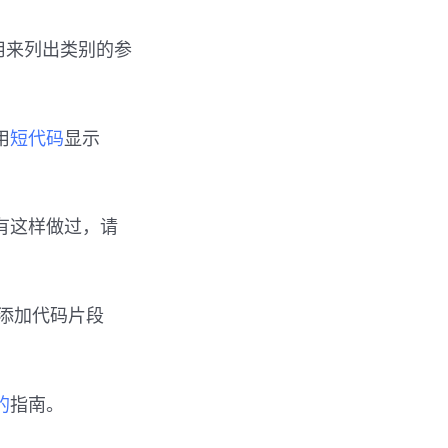
块用来列出类别的参
用
短代码
显示
没有这样做过，请
添加代码片段
的
指南。