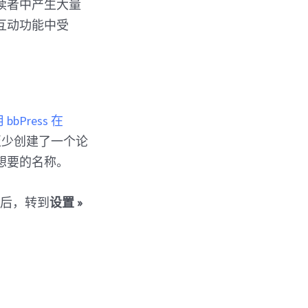
读者中产生大量
互动功能中受
bPress 在
您至少创建了一个论
想要的名称。
件后，转到
设置 »