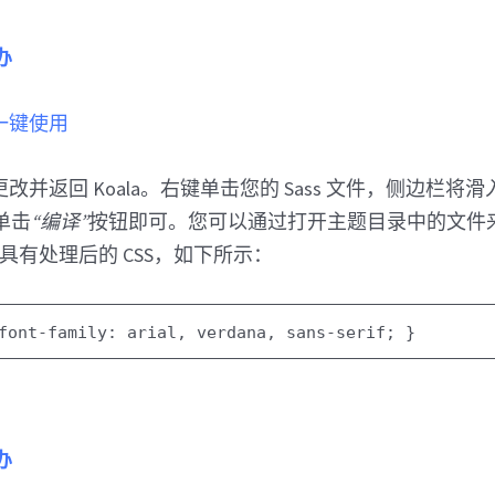
办
 中一键使用
改并返回 Koala。右键单击您的 Sass 文件，侧边栏将
需单击
“编译”
按钮即可。您可以通过打开主题目录中的文件
具有处理后的 CSS，如下所示：
font-family
:
arial
,
verdana
,
sans-serif
; }
办