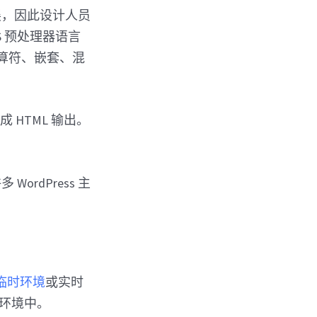
展，因此设计人员
 预处理器语言
运算符、嵌套、混
 HTML 输出。
WordPress 主
临时环境
或实时
发环境中。