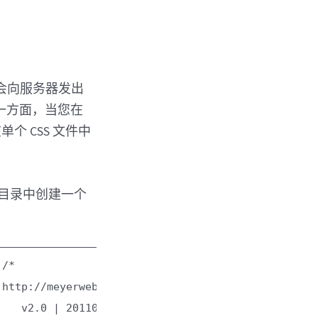
文件都会向服务器发出
另一方面，当您在
单个 CSS 文件中
目录中创建一个
/*
http://meyerweb.com/eric/tools/css/reset/
v2.0 | 20110126
License: none