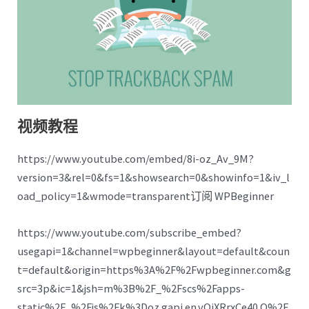
视频教程
https://www.youtube.com/embed/8i-oz_Av_9M?
version=3&rel=0&fs=1&showsearch=0&showinfo=1&iv_l
oad_policy=1&wmode=transparent订阅 WPBeginner
https://www.youtube.com/subscribe_embed?
usegapi=1&channel=wpbeginner&layout=default&coun
t=default&origin=https%3A%2F%2Fwpbeginner.com&g
src=3p&ic=1&jsh=m%3B%2F_%2Fscs%2Fapps-
static%2F_%2Fjs%2Fk%3Doz.gapi.en.vQiXRrxCe40.O%2F