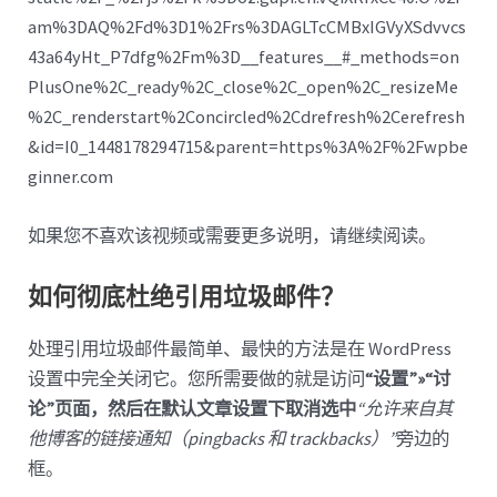
am%3DAQ%2Fd%3D1%2Frs%3DAGLTcCMBxIGVyXSdvvcs
43a64yHt_P7dfg%2Fm%3D__features__#_methods=on
PlusOne%2C_ready%2C_close%2C_open%2C_resizeMe
%2C_renderstart%2Concircled%2Cdrefresh%2Cerefresh
&id=I0_1448178294715&parent=https%3A%2F%2Fwpbe
ginner.com
如果您不喜欢该视频或需要更多说明，请继续阅读。
如何彻底杜绝引用垃圾邮件？
处理引用垃圾邮件最简单、最快的方法是在 WordPress
设置中完全关闭它。您所需要做的就是访问
“设置”»“讨
论”页面，然后在默认文章设置下取消选中
“允许来自其
他博客的链接通知（pingbacks 和 trackbacks）”
旁边的
框。