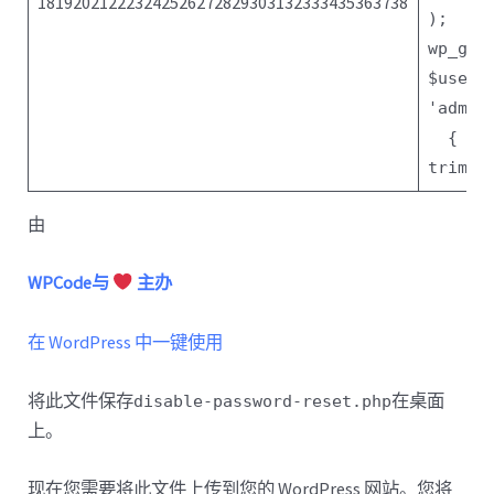
181920212223242526272829303132333435363738
);
}
wp_get
$user
-
'admin
{
trim(
$
由
WPCode与
主办
在 WordPress 中一键使用
将此文件保存
在桌面
disable-password-reset.php
上。
现在您需要将此文件上传到您的 WordPress 网站。您将