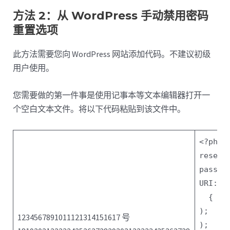
方法 2：从 WordPress 手动禁用密码
重置选项
此方法需要您向 WordPress 网站添加代码。不建议初级
用户使用。
您需要做的第一件事是使用记事本等文本编辑器打开一
个空白文本文件。将以下代码粘贴到该文件中。
<?php
/
reset 
passwo
URI: h
{
);
1234567891011121314151617 号
);