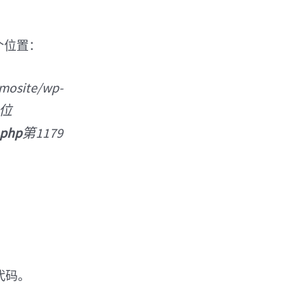
一个位置：
site/wp-
，位
 php
第1179
的代码。