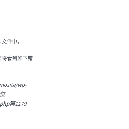
p 文件中。
您将看到如下错
site/wp-
，位
 php
第1179