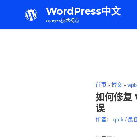
WordPress中文
wpeyes技术视点
首页
»
博文
»
wpb
如何修复 W
误
作者：
qmk
/
最