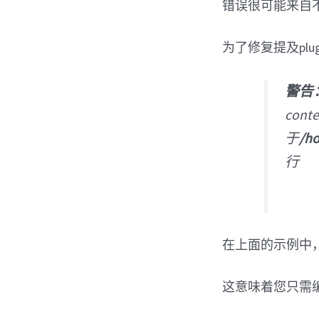
错误很可能来自
为了修复提及plu
警告
cont
于
/h
行
在上面的示例中
这意味着您只需编辑