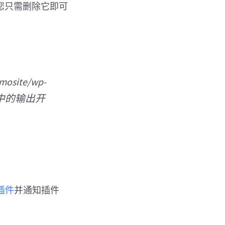
此您只需删除它即可
site/wp-
144 中的输出开
插件
并通知插件