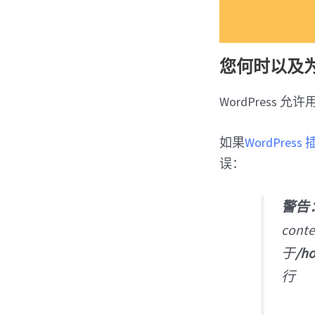
您何时以及为何
WordPress 
如果
WordPress
误：
警告
cont
于
/h
行