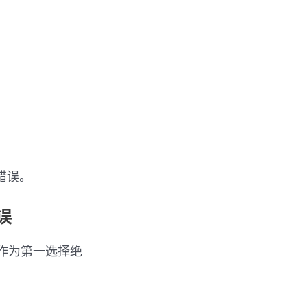
件错误。
错误
核心文件作为第一选择绝