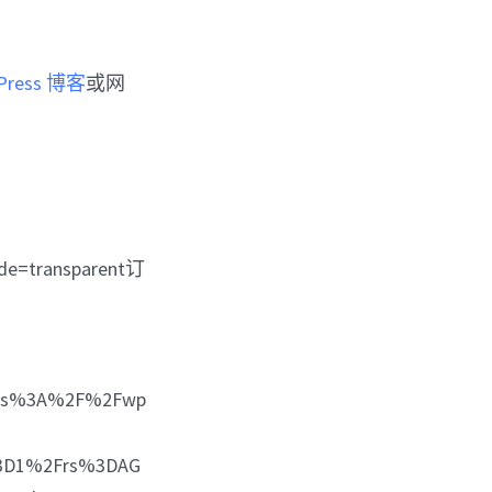
Press 博客
或网
de=transparent订
https%3A%2F%2Fwp
%3D1%2Frs%3DAG