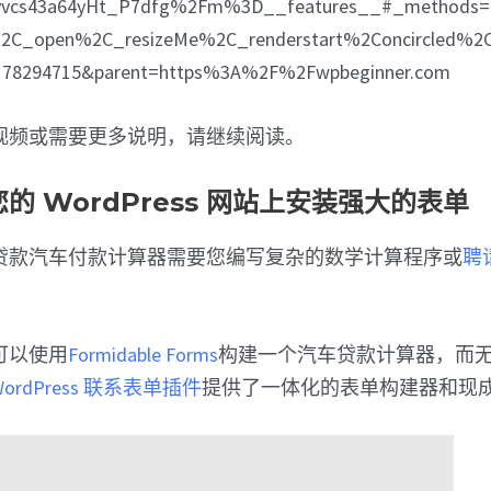
vvcs43a64yHt_P7dfg%2Fm%3D__features__#_methods=
2C_open%2C_resizeMe%2C_renderstart%2Concircled%2C
8178294715&parent=https%3A%2F%2Fwpbeginner.com
视频或需要更多说明，请继续阅读。
您的 WordPress 网站上安装强大的表单
贷款汽车付款计算器需要您编写复杂的数学计算程序或
聘请
可以使用
Formidable Forms
构建一个汽车贷款计算器，而
WordPress 联系表单插件
提供了一体化的表单构建器和现