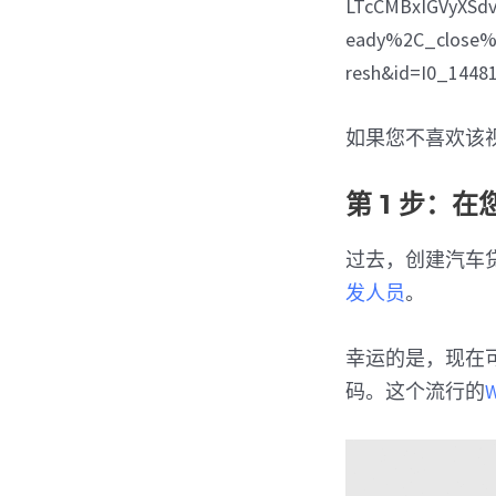
LTcCMBxIGVyXSd
eady%2C_close%
resh&id=I0_144
如果您不喜欢该
第 1 步：在
过去，创建汽车
发人员
。
幸运的是，现在
码。这个流行的