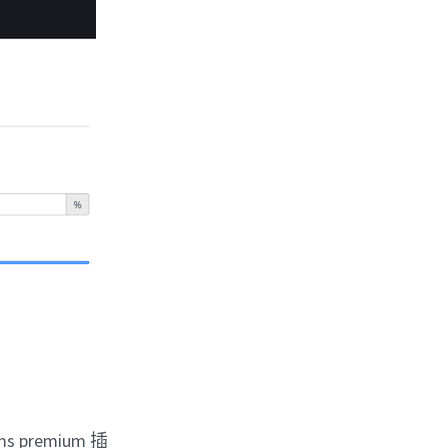
。
rms premium 插