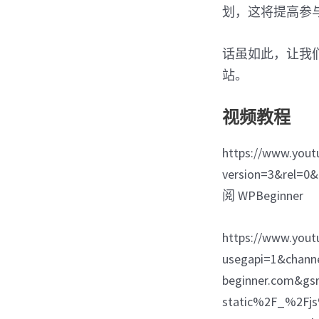
划，这将提高参
话虽如此，让我
站。
视频教程
https://www.you
version=3&rel=0
阅 WPBeginner
https://www.you
usegapi=1&chann
beginner.com&g
static%2F_%2Fj