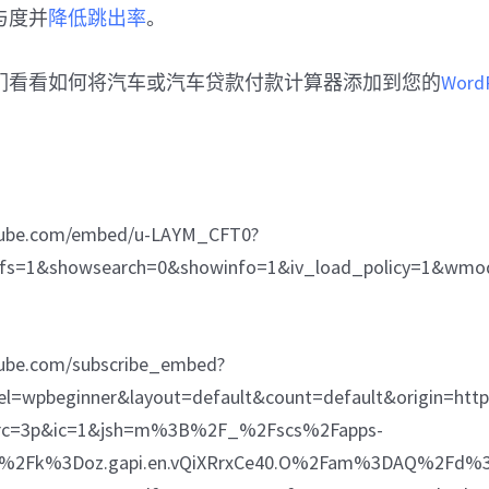
与度并
降低跳出率
。
们看看如何将汽车或汽车贷款付款计算器添加到您的
Word
tube.com/embed/u-LAYM_CFT0?
&fs=1&showsearch=0&showinfo=1&iv_load_policy=1&wmo
tube.com/subscribe_embed?
el=wpbeginner&layout=default&count=default&origin=
src=3p&ic=1&jsh=m%3B%2F_%2Fscs%2Fapps-
s%2Fk%3Doz.gapi.en.vQiXRrxCe40.O%2Fam%3DAQ%2Fd