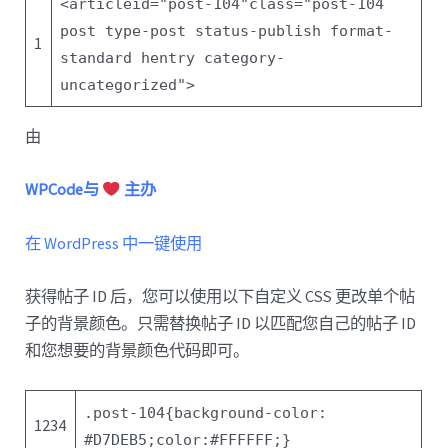
<
article
id
=
"post-104"
class
=
"post-104
post type-post status-publish format-
1
standard hentry category-
uncategorized"
>
由
WPCode与
主办
在 WordPress 中一键使用
获得帖子 ID 后，您可以使用以下自定义 CSS 更改单个帖
子的背景颜色。只需替换帖子 ID 以匹配您自己的帖子 ID
和您想要的背景颜色代码即可。
.post
-104
{
background-color
:
1234
#D7DEB5
;
color
:
#FFFFFF
;
}