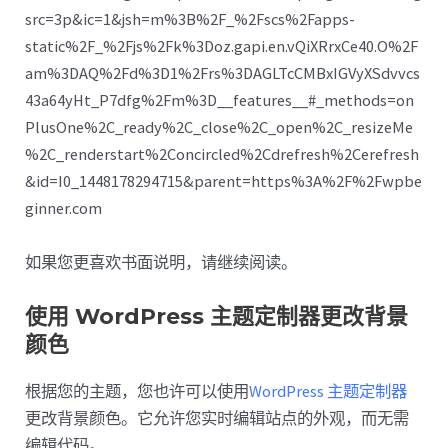
src=3p&ic=1&jsh=m%3B%2F_%2Fscs%2Fapps-
static%2F_%2Fjs%2Fk%3Doz.gapi.en.vQiXRrxCe40.O%2F
am%3DAQ%2Fd%3D1%2Frs%3DAGLTcCMBxIGVyXSdvvcs
43a64yHt_P7dfg%2Fm%3D__features__#_methods=on
PlusOne%2C_ready%2C_close%2C_open%2C_resizeMe
%2C_renderstart%2Concircled%2Cdrefresh%2Cerefresh
&id=I0_1448178294715&parent=https%3A%2F%2Fwpbe
ginner.com
如果您更喜欢书面说明，请继续阅读。
使用 WordPress 主题定制器更改背景
颜色
根据您的主题，您也许可以使用
WordPress 主题定制器
更改背景颜色。它允许您实时编辑站点的外观，而无需
编辑代码。