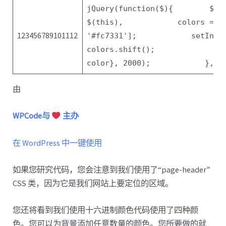
jQuery(
function
($){
$(
'
$(
this
),
colors = [
123456789101112
'#fc7331'
];
setInte
colors.shift();
color}, 2000);
},40
由
WPCode与
主办
在 WordPress 中一键使用
如果您研究代码，您会注意到我们使用了“page-header”
CSS 类，因为它是我们网站上要定位的区域。
您还将看到我们使用十六进制颜色代码使用了四种颜
色。您可以为背景添加任意数量的颜色。您所要做的就