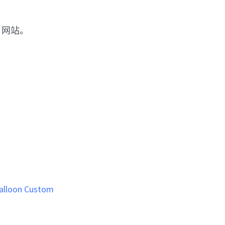
s 网站。
alloon Custom