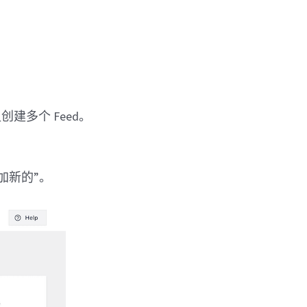
组创建多个 Fe​​ed。
加新的”。