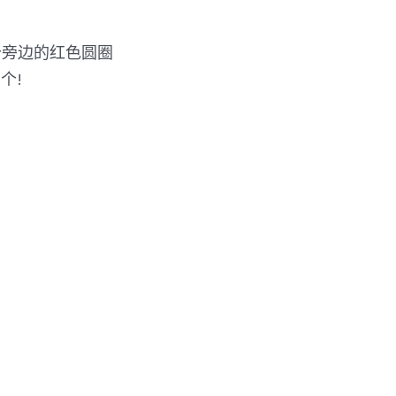
分旁边的红色圆圈
个!