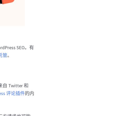
ess SEO。有
 托管
。
itter 和
ress 评论插件
的内