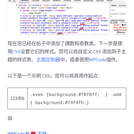
现在您已经在帖子中添加了偶数和奇数类。下一步是使
用
CSS
设置它们的样式。您可以将自定义 CSS 添加到子主
题的样式表、
主题定制器
中，或者使用
WPCode
插件。
以下是一个示例 CSS，您可以将其用作起点：
.even {
background
:
#f0f8ff
;
}
.odd
123456
{
background
:
#f4f4fb
;
}
由
WPCode与
主办