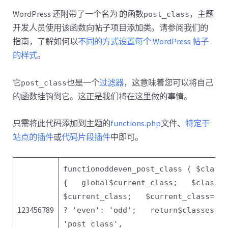
WordPress 还附带了一个名为 的函数
，主题
post_class
开发人员使用该函数向帖子项目添加类。请参阅我们的
指南，了解如何以
不同的方式设置每个 WordPress 帖子
的样式
。
它
也是一个
过滤器
，这意味着您可以将自己
post_class
的函数挂钩到它。这正是我们将在这里做的事情。
只需将此代码添加到主题的
functions.php
文件、
特定于
站点的插件
或
代码片段插件
中即可。
function
oddeven_post_class (
$class
{
global
$current_class
;
$classe
$current_class
;
$current_class
= (
123456789
?
'even'
:
'odd'
;
return
$classes
;
}
'post_class'
,