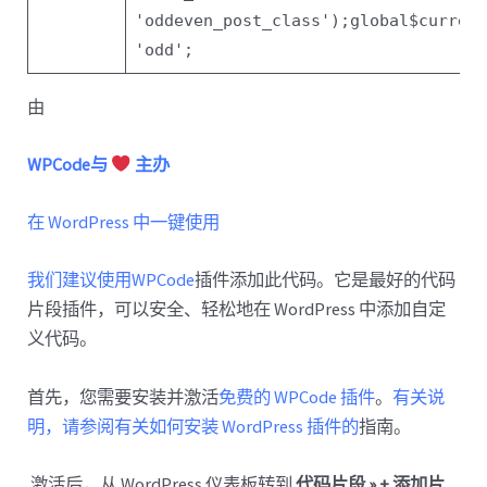
'oddeven_post_class'
);
global
$curren
'odd'
;
由
WPCode与
主办
在 WordPress 中一键使用
我们建议使用WPCode
插件添加此代码。它是最好的代码
片段插件，可以安全、轻松地在 WordPress 中添加自定
义代码。
首先，您需要安装并激活
免费的 WPCode 插件
。
有关说
明，请参阅有关如何安装 WordPress 插件的
指南。
激活后，从 WordPress 仪表板转到
代码片段 » + 添加片