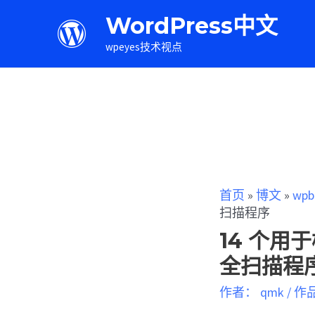
WordPress中文
wpeyes技术视点
首页
»
博文
»
wpb
扫描程序
14 个用
全扫描程
作者：
qmk
/
作