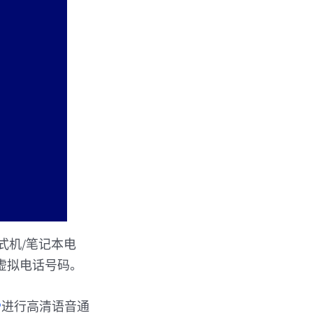
式机/笔记本电
虚拟电话号码。
P
进行高清语音通