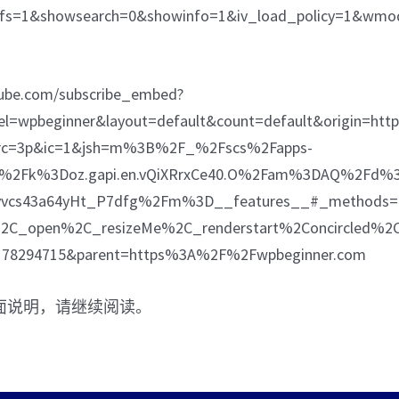
&fs=1&showsearch=0&showinfo=1&iv_load_policy=1&wmo
tube.com/subscribe_embed?
el=wpbeginner&layout=default&count=default&origin=
src=3p&ic=1&jsh=m%3B%2F_%2Fscs%2Fapps-
s%2Fk%3Doz.gapi.en.vQiXRrxCe40.O%2Fam%3DAQ%2Fd
vvcs43a64yHt_P7dfg%2Fm%3D__features__#_methods=
2C_open%2C_resizeMe%2C_renderstart%2Concircled%2C
8178294715&parent=https%3A%2F%2Fwpbeginner.com
面说明，请继续阅读。