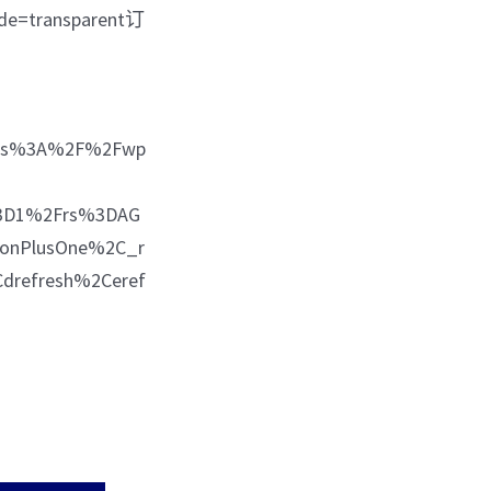
de=transparent订
https%3A%2F%2Fwp
%3D1%2Frs%3DAG
onPlusOne%2C_r
drefresh%2Ceref