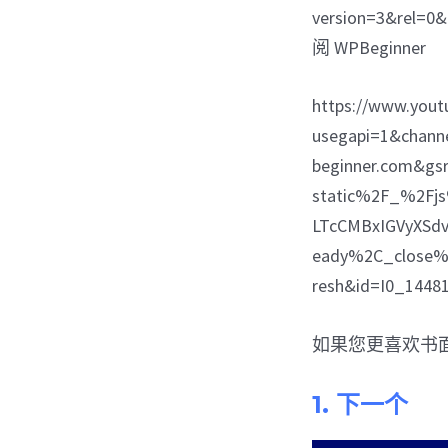
version=3&rel=0
阅 WPBeginner
https://www.you
usegapi=1&chann
beginner.com&g
static%2F_%2Fj
LTcCMBxIGVyXSd
eady%2C_close%
resh&id=I0_144
如果您更喜欢书
1. 下一个