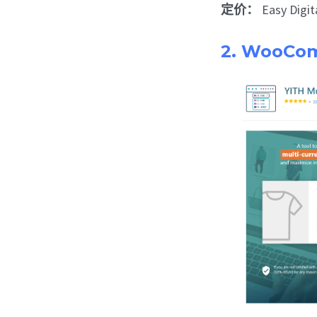
定价：
Easy Di
2. WooC