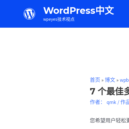
WordPress中文
wpeyes技术视点
首页
»
博文
»
wpb
7 个最佳多
作者：
qmk
/
作
您希望用户轻松更改