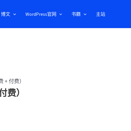
博文
WordPress官网
书籍
主站
费 + 付费）
 付费）