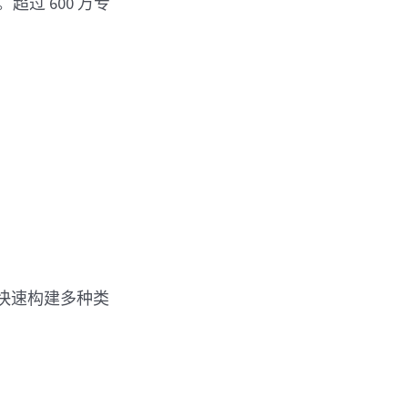
。超过 600 万专
面快速构建多种类