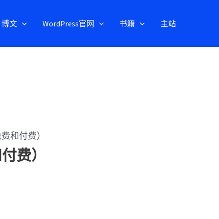
博文
WordPress官网
书籍
主站
（免费和付费）
和付费）