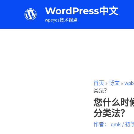
WordPress中文
wpeyes技术视点
首页
»
博文
»
wpb
类法？
您什么时候
分类法？
作者：
qmk
/
初