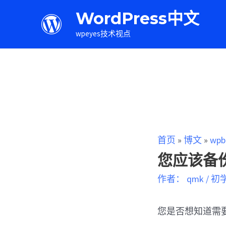
WordPress中文
wpeyes技术视点
首页
»
博文
»
wpb
您应该备份
作者：
qmk
/
初
您是否想知道需要在