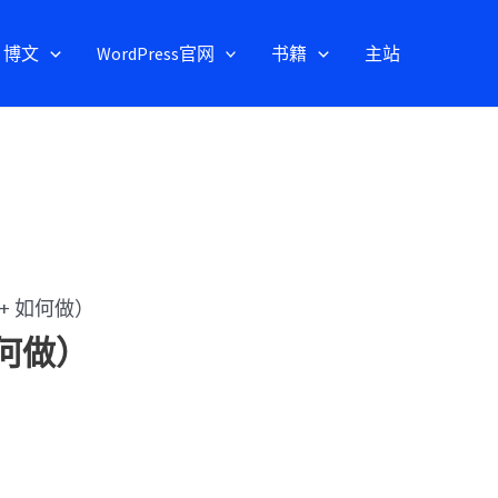
博文
WordPress官网
书籍
主站
（+ 如何做）
如何做）