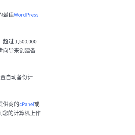
的最佳
WordPress
1,500,000
步向导来创建备
、设置自动备份计
管提供商的
cPanel
或
到您的计算机上作