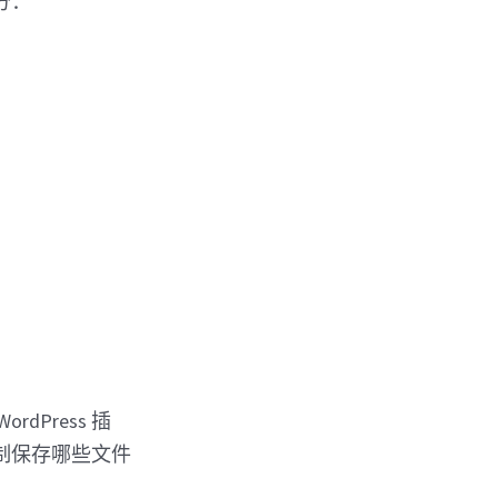
分：
dPress 插
制保存哪些文件