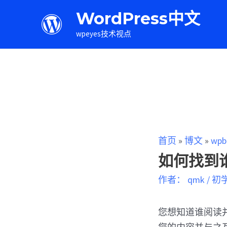
WordPress中文
wpeyes技术视点
首页
»
博文
»
wpb
如何找到谁
作者：
qmk
/
初
您想知道谁阅读并订