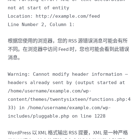
not at start of entity
Location: http://example.com/feed
Line Number 2, Column 1:
根据您使用的浏览器，您的 RSS 源错误消息可能会有所
不同。在浏览器中访问 Feed 时，您也可能会看到此错误
消息。
Warning: Cannot modify header information –
headers already sent by (output started at
/home/username/example.com/wp-
content/themes/twentysixteen/functions.php:4
33) in /home/username/example.com/wp-
includes/pluggable.php on line 1228
WordPress 以 XML 格式输出 RSS 提要，XML 是一种严格