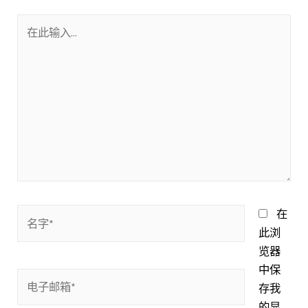
在
此
输
入...
名
在
字
此浏
*
览器
中保
电
存我
子
的显