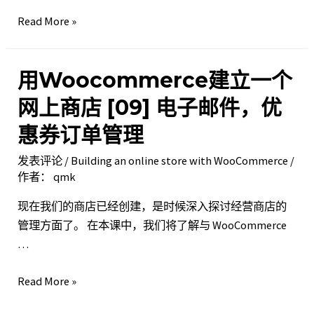
购
用
Read More »
物
Woocommerce
车
建
小
用Woocommerce建立一个
立
部
一
件
网上商店 [09] 电子邮件，优
个
惠券订单管理
网
上
发表评论
/
Building an online store with WooCommerce
/
商
作者：
qmk
店 [10]
现在我们的商店已经创建，是时候深入探讨经营商店的
弹
管理方面了。 在本课中，我们将了解与 WooCommerce
出
…
窗
口，
用
Read More »
销
Woocommerce
售