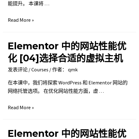
能提升。 本课将 …
Elementor
Read More »
中
的
Elementor 中的网站性能优
网
站
化 [04]选择合适的虚拟主机
性
发表评论
/
Courses
/ 作者：
qmk
能
优
在本课中，我们将探索 WordPress 和 Elementor 网站的
化 [05]
网络托管选项。 在优化网站性能方面，虚 …
使
用
Elementor
Read More »
第
中
三
的
方
Elementor 中的网站性能优
网
工