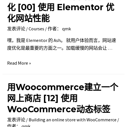
站
化 [00] 使用 Elementor 优
性
化网站性能
能
优
发表评论
/
Courses
/ 作者：
qmk
化 [01]
嘿，我是 Elementor 的 Ash。 就用户体验而言，网站速
布
度优化是最重要的方面之一。加载缓慢的网站会让 …
局
优
Elementor
Read More »
化
中
最
的
佳
用Woocommerce建立一个
网
实
站
践
网上商店 [12] 使用
性
WooCommerce动态标签
能
优
发表评论
/
Building an online store with WooCommerce
/
化
作者：
qmk