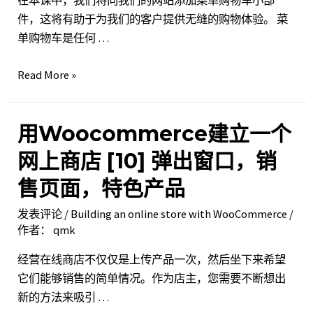
WooCommerce
件，这将有助于为我们的客户提供无缝的购物体验。 菜
动
单购物车是任何 …
态
标
用
Read More »
签
Woocommerce
建
用Woocommerce建立一个
立
一
网上商店 [10] 弹出窗口，销
个
售页面，特色产品
网
上
发表评论
/
Building an online store with WooCommerce
/
商
作者：
qmk
店 [11]
经营在线商店不仅仅是上传产品一次，然后坐下来希望
WooCommerce
它们能够销售的简单情况。作为店主，您需要不断想出
菜
新的方法来吸引 …
单