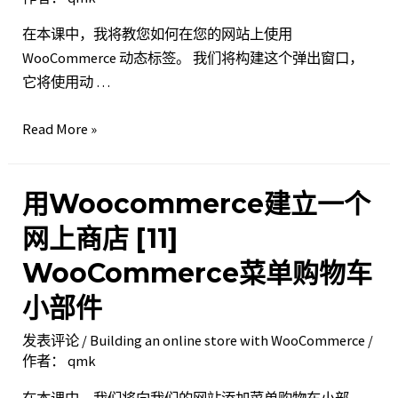
[00]
在本课中，我将教您如何在您的网站上使用
使
WooCommerce 动态标签。 我们将构建这个弹出窗口，
用
它将使用动 …
Elementor
优
用
Read More »
化
Woocommerce
网
建
站
用Woocommerce建立一个
立
性
一
能
网上商店 [11]
个
WooCommerce菜单购物车
网
上
小部件
商
发表评论
/
Building an online store with WooCommerce
/
店 [12]
作者：
qmk
使
用
在本课中，我们将向我们的网站添加菜单购物车小部