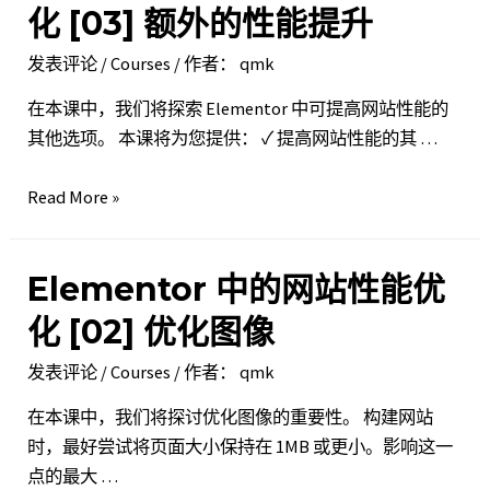
站
化 [03] 额外的性能提升
具
性
进
发表评论
/
Courses
/ 作者：
qmk
能
行
优
在本课中，我们将探索 Elementor 中可提高网站性能的
优
化 [04]
其他选项。 本课将为您提供： ✓ 提高网站性能的其 …
化
选
择
Elementor
Read More »
合
中
适
的
的
Elementor 中的网站性能优
网
虚
站
化 [02] 优化图像
拟
性
主
发表评论
/
Courses
/ 作者：
qmk
能
机
优
在本课中，我们将探讨优化图像的重要性。 构建网站
化 [03]
时，最好尝试将页面大小保持在 1MB 或更小。影响这一
额
点的最大 …