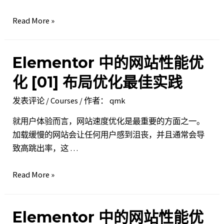
外
的
Elementor
Read More »
性
中
能
的
提
Elementor 中的网站性能优
网
升
站
化 [01] 布局优化最佳实践
性
发表评论
/
Courses
/ 作者：
qmk
能
优
就用户体验而言，网站速度优化是最重要的方面之一。
化 [02]
加载缓慢的网站会让任何用户感到沮丧，并且通常会导
优
致高跳出率，这 …
化
图
Elementor
Read More »
像
中
的
Elementor 中的网站性能优
网