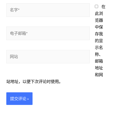
名
在
字
此浏
*
览器
中保
电
存我
子
的显
邮
示名
箱
网
称、
*
站
邮箱
地址
和网
站地址，以便下次评论时使用。