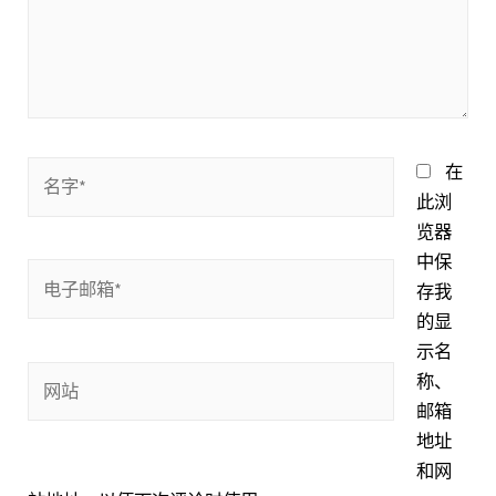
名
在
字
此浏
*
览器
中保
电
存我
子
的显
邮
示名
箱
网
称、
*
站
邮箱
地址
和网