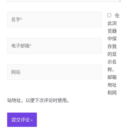
名
在
字
此浏
*
览器
中保
电
存我
子
的显
邮
示名
箱
网
称、
*
站
邮箱
地址
和网
站地址，以便下次评论时使用。