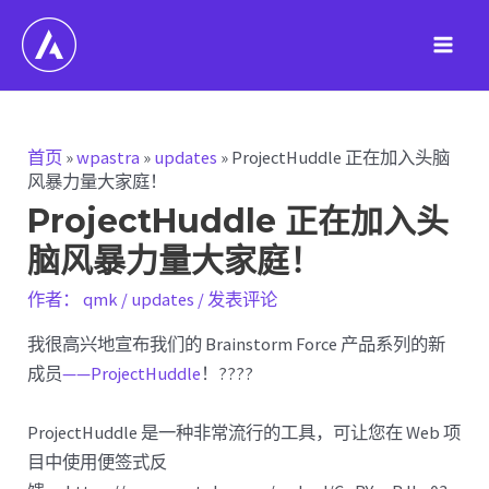
跳
至
Main
内
容
Men
首页
»
wpastra
»
updates
»
ProjectHuddle 正在加入头脑
风暴力量大家庭！
ProjectHuddle 正在加入头
脑风暴力量大家庭！
作者：
qmk
/
updates
/
发表评论
我很高兴地宣布我们的 Brainstorm Force 产品系列的新
成员
——ProjectHuddle
！????
ProjectHuddle 是一种非常流行的工具，可让您在 Web 项
目中使用便签式反