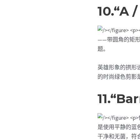
10.“
——带圆角的矩
题。
英雄形象的拱形
的时尚绿色剪影是通
11.“B
是使用平静的蓝
干净和无菌，符