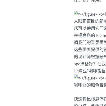
理计划）使用。
1.“烤豆”咖啡销
咖啡豆的颜色相
快速将鼠标悬停