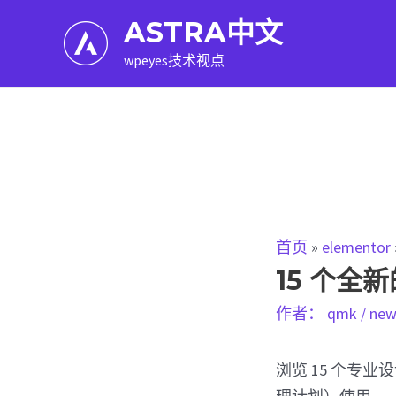
跳
ASTRA中文
至
wpeyes技术视点
内
容
首页
»
elementor
15 个全新
作者：
qmk
/
new
浏览 15 个专业设