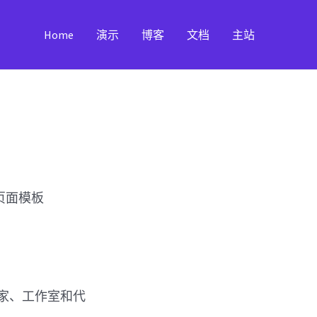
Home
演示
博客
文档
主站
登陆页面模板
（专家、工作室和代