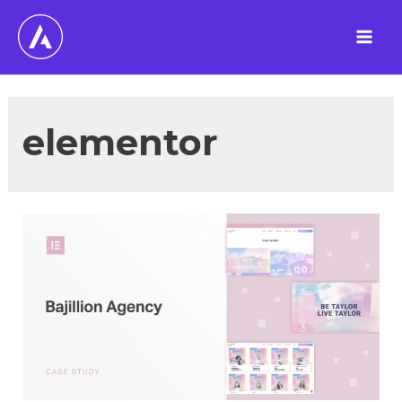
跳
至
Main
内
容
Men
elementor