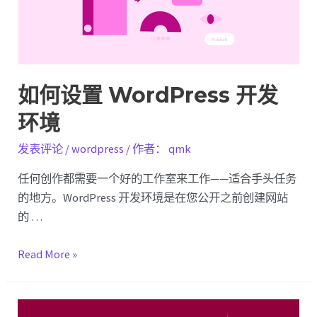
如
何
在
一
周
如何设置 WordPress 开发
内
环境
改
变
发表评论
/
wordpress
/ 作者：
qmk
其
设
任何创作都需要一个好的工作室来工作——适合手头任务
计
的地方。WordPress 开发环境是在您公开之前创建网站
的 …
如
Read More »
何
设
置