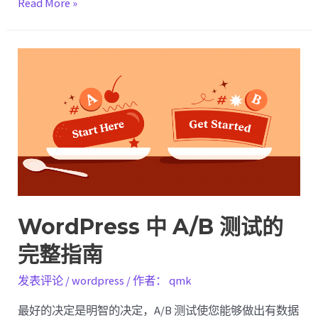
WordPress
Read More »
网
站
维
护：
16
步
关
键
任
务
清
WordPress 中 A/B 测试的
单
完整指南
发表评论
/
wordpress
/ 作者：
qmk
最好的决定是明智的决定，A/B 测试使您能够做出有数据