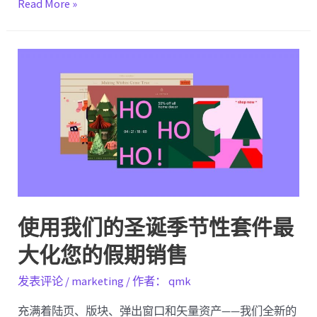
优
Read More »
化
WooCommerce
以
获
得
更
高
转
化
率
的
使用我们的圣诞季节性套件最
10
大化您的假期销售
种
实
发表评论
/
marketing
/ 作者：
qmk
用
方
充满着陆页、版块、弹出窗口和矢量资产——我们全新的