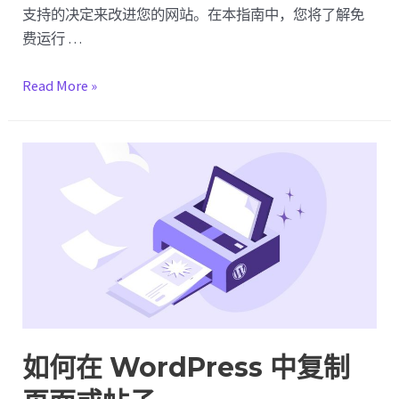
支持的决定来改进您的网站。在本指南中，您将了解免
费运行 …
WordPress
Read More »
中
A/B
测
试
的
完
整
指
南
如何在 WordPress 中复制