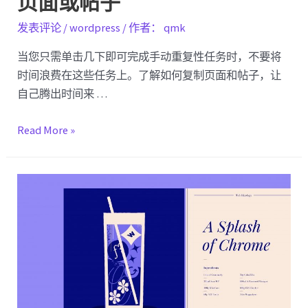
页面或帖子
发表评论
/
wordpress
/ 作者：
qmk
当您只需单击几下即可完成手动重复性任务时，不要将
时间浪费在这些任务上。了解如何复制页面和帖子，让
自己腾出时间来 …
如
Read More »
何
在
WordPress
中
复
制
页
面
或