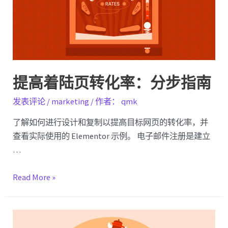
最
有
用
的
Google
Chrome
提高着陆页转化率：分步指南
扩
展
发表评论
/
marketing
/ 作者：
qmk
了解如何进行设计和复制以提高目标网页的转化率，并
查看实际使用的 Elementor 示例。 电子邮件注册是建立
…
提
Read More »
高
着
陆