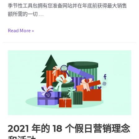
法
季节性工具包拥有您准备网站并在年底前获得最大销售
额所需的一切 …
使
Read More »
用
我
们
的
圣
诞
季
节
性
套
件
2021 年的 18 个假日营销理念
最
大