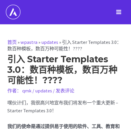
跳
至
Main
内
容
Men
首页
»
wpastra
»
updates
»
引入 Starter Templates 3.0：
数百种模板，数百万种可能性！????
引入 Starter Templates
3.0：数百种模板，数百万种
可能性！????
作者：
qmk
/
updates
/
发表评论
嘿伙计们，我很高兴地宣布我们将发布一个重大更新 –
Starter Templates 3.0！
我们的使命是通过提供易于使用的软件、工具、教育和