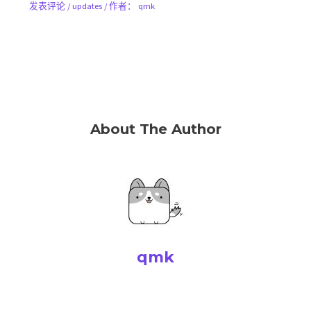
发表评论
/
updates
/ 作者：
qmk
About The Author
qmk