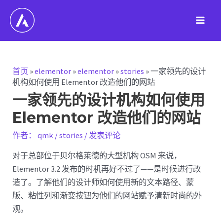
跳
至
Main
内
容
Men
首页
»
elementor
»
elementor
»
stories
»
一家领先的设计
机构如何使用 Elementor 改造他们的网站
一家领先的设计机构如何使用
Elementor 改造他们的网站
作者：
qmk
/
stories
/
发表评论
对于总部位于贝尔格莱德的大型机构 OSM 来说，
Elementor 3.2 发布的时机再好不过了——是时候进行改
造了。了解他们的设计师如何使用新的文本路径、蒙
版、粘性列和渐变按钮为他们的网站赋予清新时尚的外
观。