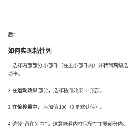
后：
如何实现粘性列
1. 选择
内部部分
小部件（在主小部件内）并转到
高级
选
项卡。
2. 在
运动效果
部分，选择粘滞效果 -> 顶部。
3. 在
偏移量中，
添加值 100（0 是默认值）。
4. 选择“留在列中”
。
这意味着内柱保留在主要部分内。