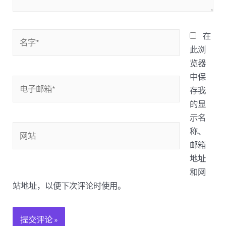
名
在
字
此浏
*
览器
中保
电
存我
子
的显
邮
示名
箱
网
称、
*
站
邮箱
地址
和网
站地址，以便下次评论时使用。