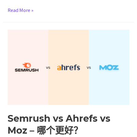
Instapage
Read More »
vs
Leadpages
vs
Unbounce
vs
SeedProd（2022
比
较）
Semrush vs Ahrefs vs
Moz – 哪个更好？