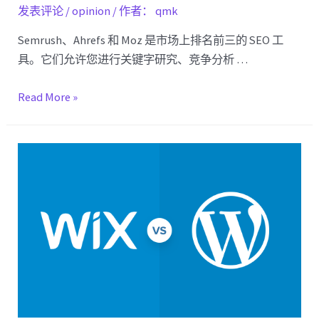
发表评论
/
opinion
/ 作者：
qmk
Semrush、Ahrefs 和 Moz 是市场上排名前三的 SEO 工
具。它们允许您进行关键字研究、竞争分析 …
Semrush
Read More »
vs
Ahrefs
vs
Moz
–
哪
个
更
好？