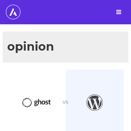
跳
至
Main
内
容
Men
opinion